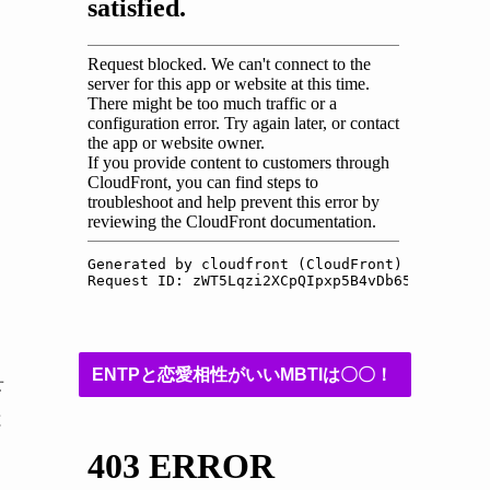
ENTPと恋愛相性がいいMBTIは〇〇！
せ
と