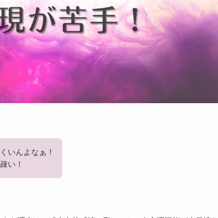
にくいんよなぁ！
疎い！