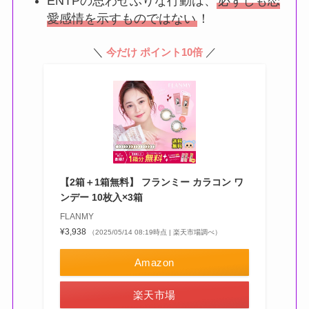
ENTPの思わせぶりな行動は、
必ずしも恋
愛感情を示すものではない
！
＼
／
今だけ ポイント10倍
【2箱＋1箱無料】 フランミー カラコン ワ
ンデー 10枚入×3箱
FLANMY
¥3,938
（2025/05/14 08:19時点 | 楽天市場調べ）
Amazon
楽天市場