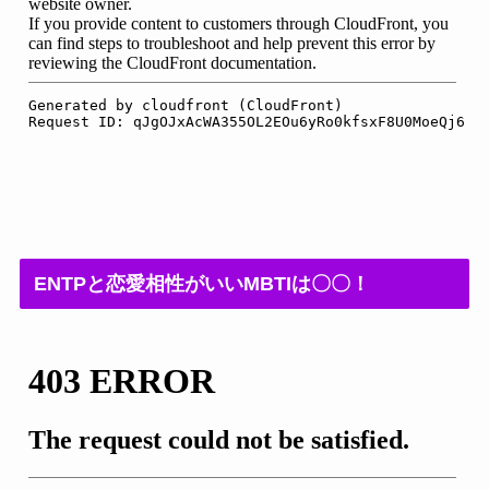
ENTPと恋愛相性がいいMBTIは〇〇！